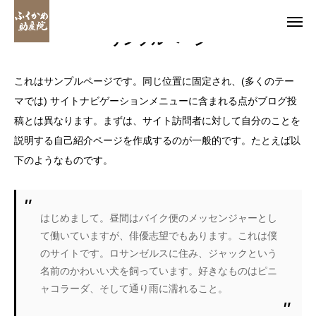
サンプルページ
これはサンプルページです。同じ位置に固定され、(多くのテー
お問い合わせ
マでは) サイトナビゲーションメニューに含まれる点がブログ投
稿とは異なります。まずは、サイト訪問者に対して自分のことを
電話
アクセス
説明する自己紹介ページを作成するのが一般的です。たとえば以
下のようなものです。
LINE
Instagram
ふくかめ助産院について
はじめまして。昼間はバイク便のメッセンジャーとし
て働いていますが、俳優志望でもあります。これは僕
ふくかめ助産院でできること
のサイトです。ロサンゼルスに住み、ジャックという
名前のかわいい犬を飼っています。好きなものはピニ
料金案内
ャコラーダ、そして通り雨に濡れること。
お知らせ